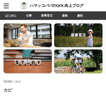
ハマッコパパのQOL向上ブログ
はじめに
仕事
家事育児
資格
趣味
仕事
家事育児
資格
趣味
HOME
>
カビ
カビ