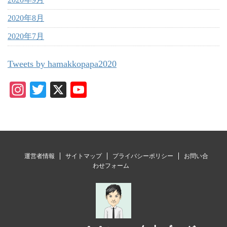
2020年8月
2020年7月
Tweets by hamakkopapa2020
In
T
X
Y
st
wi
ou
ag
tte
T
ra
r
ub
m
e
運営者情報
サイトマップ
プライバシーポリシー
お問い合
C
わせフォーム
ha
nn
el