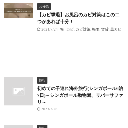
お掃除
【カビ撃退】お風呂のカビ対策はこの二
つがあれば十分！
2021/7/24
カビ
,
カビ対策
,
梅雨
,
賃貸
,
黒カビ
旅行
初めての子連れ海外旅行(シンガポール6泊
7日)～シンガポール動物園、リバーサファ
リ～
2023/7/26