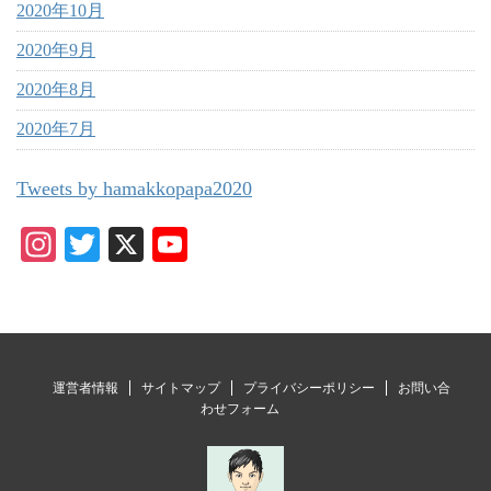
2020年10月
2020年9月
2020年8月
2020年7月
Tweets by hamakkopapa2020
In
T
X
Y
st
wi
ou
ag
tte
T
ra
r
ub
m
e
運営者情報
サイトマップ
プライバシーポリシー
お問い合
C
わせフォーム
ha
nn