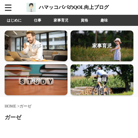
ハマッコパパのQOL向上ブログ
はじめに
仕事
家事育児
資格
趣味
仕事
家事育児
資格
趣味
HOME
>
ガーゼ
ガーゼ