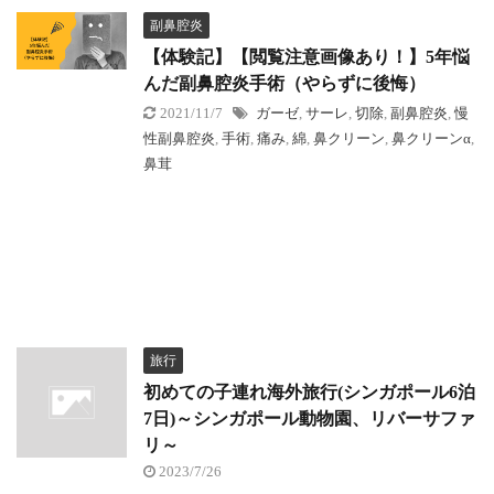
副鼻腔炎
【体験記】【閲覧注意画像あり！】5年悩
んだ副鼻腔炎手術（やらずに後悔）
2021/11/7
ガーゼ
,
サーレ
,
切除
,
副鼻腔炎
,
慢
性副鼻腔炎
,
手術
,
痛み
,
綿
,
鼻クリーン
,
鼻クリーンα
,
鼻茸
旅行
初めての子連れ海外旅行(シンガポール6泊
7日)～シンガポール動物園、リバーサファ
リ～
2023/7/26