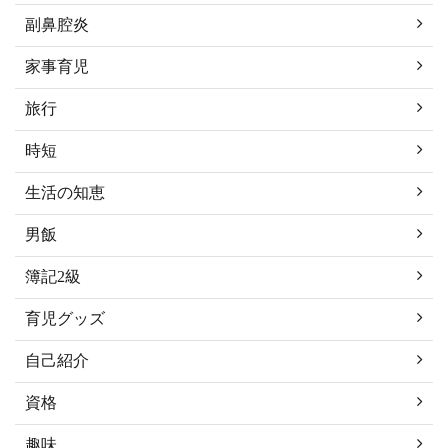
副鼻腔炎
家事育児
旅行
時短
生活の知恵
男飯
簿記2級
育児グッズ
自己紹介
資格
趣味