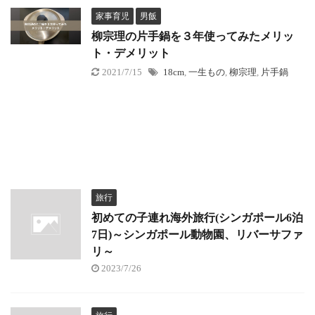
家事育児
男飯
柳宗理の片手鍋を３年使ってみたメリッ
ト・デメリット
2021/7/15
18cm
,
一生もの
,
柳宗理
,
片手鍋
旅行
初めての子連れ海外旅行(シンガポール6泊
7日)～シンガポール動物園、リバーサファ
リ～
2023/7/26