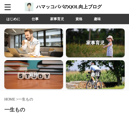
ハマッコパパのQOL向上ブログ
はじめに
仕事
家事育児
資格
趣味
仕事
家事育児
資格
趣味
HOME
>
一生もの
一生もの