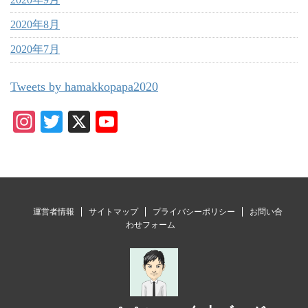
2020年8月
2020年7月
Tweets by hamakkopapa2020
In
T
X
Y
st
wi
ou
ag
tte
T
ra
r
ub
m
e
運営者情報
サイトマップ
プライバシーポリシー
お問い合
C
わせフォーム
ha
nn
el