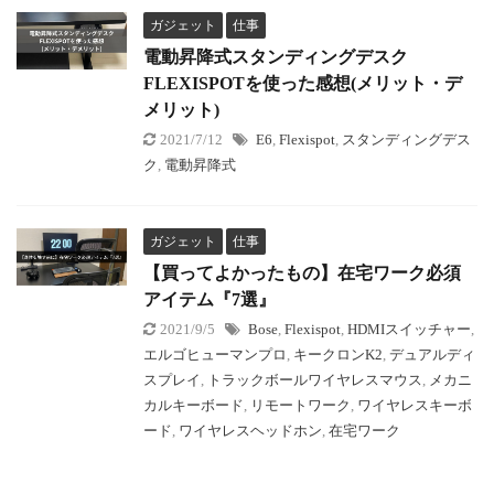
ガジェット
仕事
電動昇降式スタンディングデスク
FLEXISPOTを使った感想(メリット・デ
メリット)
2021/7/12
E6
,
Flexispot
,
スタンディングデス
ク
,
電動昇降式
ガジェット
仕事
【買ってよかったもの】在宅ワーク必須
アイテム『7選』
2021/9/5
Bose
,
Flexispot
,
HDMIスイッチャー
,
エルゴヒューマンプロ
,
キークロンK2
,
デュアルディ
スプレイ
,
トラックボールワイヤレスマウス
,
メカニ
カルキーボード
,
リモートワーク
,
ワイヤレスキーボ
ード
,
ワイヤレスヘッドホン
,
在宅ワーク