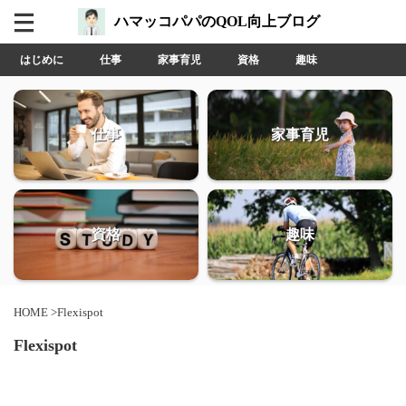
ハマッコパパのQOL向上ブログ
はじめに
仕事
家事育児
資格
趣味
仕事
家事育児
資格
趣味
HOME
>
Flexispot
Flexispot