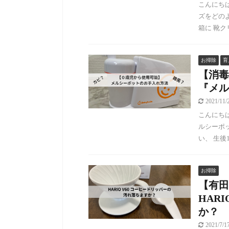
こんにちは
ズをどの
箱に 靴ク
お掃除
育
【消毒
『メル
2021/11
こんにちは
ルシーポ
い、 生後
お掃除
【有田
HAR
か？
2021/7/