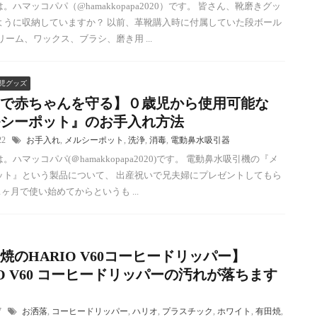
。ハマッコパパ（@hamakkopapa2020）です。 皆さん、靴磨きグッ
ように収納していますか？ 以前、革靴購入時に付属していた段ボール
リーム、ワックス、ブラシ、磨き用 ...
児グッズ
で赤ちゃんを守る】０歳児から使用可能な
シーポット』のお手入れ方法
/22
お手入れ
,
メルシーポット
,
洗浄
,
消毒
,
電動鼻水吸引器
。ハマッコパパ(＠hamakkopapa2020)です。 電動鼻水吸引機の『メ
ット』という製品について、 出産祝いで兄夫婦にプレゼントしてもら
1ヶ月で使い始めてからというも ...
焼のHARIO V60コーヒードリッパー】
IO V60 コーヒードリッパーの汚れが落ちます
17
お洒落
,
コーヒードリッパー
,
ハリオ
,
プラスチック
,
ホワイト
,
有田焼
,