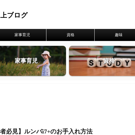
向上ブログ
家事育児
資格
趣味
家事育児
資格
者必見】ルンバi7+のお手入れ方法