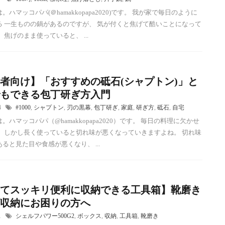
。ハマッコパパ(＠hamakkopapa2020)です。 我が家で毎日のように
る 一生ものの鍋があるのですが、 気が付くと焦げて酷いことになって
 焦げのまま使っていると、 ...
者向け】「おすすめの砥石(シャプトン)」と
もできる包丁研ぎ方入門
24
#1000
,
シャプトン
,
刃の黒幕
,
包丁研ぎ
,
家庭
,
研ぎ方
,
砥石
,
自宅
。ハマッコパパ（@hamakkopapa2020）です。 毎日の料理に欠かせ
。 しかし長く使っていると切れ味が悪くなっていきますよね。 切れ味
ると見た目や食感が悪くなり、 ...
てスッキリ便利に収納できる工具箱】靴磨き
収納にお困りの方へ
11
シェルフパワー500G2
,
ボックス
,
収納
,
工具箱
,
靴磨き