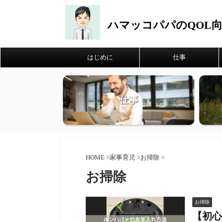
ハマッコパパのQOL
はじめに
仕事
仕事
HOME
>
家事育児
>
お掃除
>
お掃除
お掃除
【初心