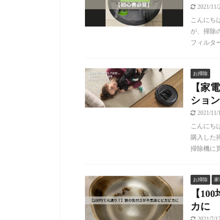
2021/11
こんにちは。
が、掃除
フィルター
お掃除
【家電
ション
2021/11
こんにちは
購入した
掃除機に買
お掃除
家
【10
カに
2021/7/