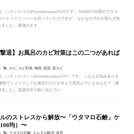
ハマッコパパ(＠hamakkopapa2020)です。 HARIO V60用のプラス
 コーヒードリッパーを持っていたのですが、 なかなか汚れが落ちず気
ました。 最強のオキ ...
撃退】お風呂のカビ対策はこの二つがあれば
24
カビ
,
カビ対策
,
梅雨
,
賃貸
,
黒カビ
。ハマッコパパ（@hamakkopapa2020）です。 こんなお悩みありま
 梅雨でジメジメしてお風呂のカビが生えて黒住んでいませんか？（最
生した） 賃貸住宅で前に住んでい ...
ルのストレスから解放〜「ウタマロ石鹸」ケ
100均）〜
15
ウタマロ石鹸
,
ヌルヌル解消
,
保管