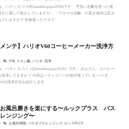
。ハマッコパパ(＠hamakkopapa2020)です。 手洗い石鹸を使った後
置きに置いて乾かしていますが、 「ウタマロ石鹸」の置き場所は皆さ
ていますか？ 折角買ったウタマ ...
メンテ】ハリオV60コーヒーメーカー洗浄方
15
V60
,
クエン酸
,
ハリオ
,
洗浄
。ハマッコパパ（@hamakkopapa2020）です。 みなさん、コーヒー
の洗浄してますか？ 今回はハマッコパパが毎日使っている ハリオ
)V60の洗浄方法を紹介します。 ...
お風呂磨きを楽にする〜ルックプラス バス
レンジング〜
24
お風呂掃除
,
バスタブクレンジング
,
ルックPLUS