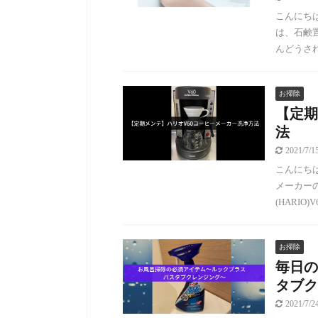
こんにちは
は、石鹸
んどうされ
お掃除
【定期
法
2021/7/
こんにちは
メーカー
(HARIO
お掃除
毎日の
タブク
2021/7/