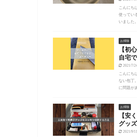
こんにちは
使ってい
いました。
お掃除
【初心
自宅で
2021/7/
こんにちは
ない包丁
に問題があ
お掃除
【安く
グッズ
2021/9/