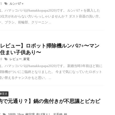
/21
ルンバi7＋
ハマッコパパ(@hamakkopapa2020)です。 ルンバi7＋を購入した
の仕方がわからない方いらっしゃいませんか？ ダスト容器の洗い方、
、ブラシ、前輪部、クリーニン ...
レビュー】ロボット掃除機ルンバi7+〜マン
住まい子供あり〜
/10
レビュー
,
家電
。ハマッコパパ(@hamakkopapa2020)です。 新婚当時3年前ほど前に
掃除機がついにご臨終となりました。 今まで気になっていたロボット
い替えるチャンスかもと思い、 ...
事育児
0均で元通り？】鍋の焦付きが不思議とピカピ
17
100均
,
18cm
,
柳宗理
,
焦げ落とし
,
片手鍋
,
鍋